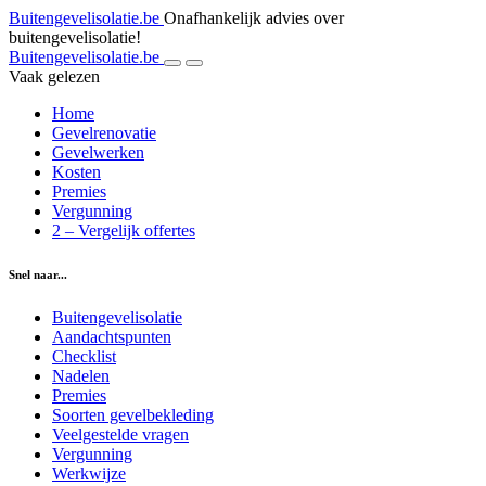
Buitengevelisolatie.be
Onafhankelijk advies over
buitengevelisolatie!
Buitengevelisolatie.be
Vaak gelezen
Home
Gevelrenovatie
Gevelwerken
Kosten
Premies
Vergunning
2 – Vergelijk offertes
Snel naar...
Buitengevelisolatie
Aandachtspunten
Checklist
Nadelen
Premies
Soorten gevelbekleding
Veelgestelde vragen
Vergunning
Werkwijze