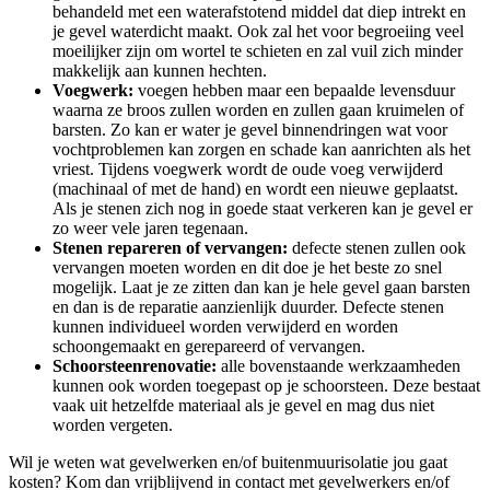
behandeld met een waterafstotend middel dat diep intrekt en
je gevel waterdicht maakt. Ook zal het voor begroeiing veel
moeilijker zijn om wortel te schieten en zal vuil zich minder
makkelijk aan kunnen hechten.
Voegwerk:
voegen hebben maar een bepaalde levensduur
waarna ze broos zullen worden en zullen gaan kruimelen of
barsten. Zo kan er water je gevel binnendringen wat voor
vochtproblemen kan zorgen en schade kan aanrichten als het
vriest. Tijdens voegwerk wordt de oude voeg verwijderd
(machinaal of met de hand) en wordt een nieuwe geplaatst.
Als je stenen zich nog in goede staat verkeren kan je gevel er
zo weer vele jaren tegenaan.
Stenen repareren of vervangen:
defecte stenen zullen ook
vervangen moeten worden en dit doe je het beste zo snel
mogelijk. Laat je ze zitten dan kan je hele gevel gaan barsten
en dan is de reparatie aanzienlijk duurder. Defecte stenen
kunnen individueel worden verwijderd en worden
schoongemaakt en gerepareerd of vervangen.
Schoorsteenrenovatie:
alle bovenstaande werkzaamheden
kunnen ook worden toegepast op je schoorsteen. Deze bestaat
vaak uit hetzelfde materiaal als je gevel en mag dus niet
worden vergeten.
Wil je weten wat gevelwerken en/of buitenmuurisolatie jou gaat
kosten? Kom dan vrijblijvend in contact met gevelwerkers en/of