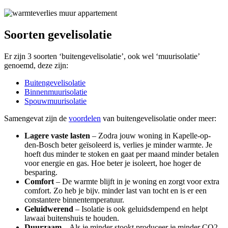
Soorten gevelisolatie
Er zijn 3 soorten ‘buitengevelisolatie’, ook wel ‘muurisolatie’
genoemd, deze zijn:
Buitengevelisolatie
Binnenmuurisolatie
Spouwmuurisolatie
Samengevat zijn de
voordelen
van buitengevelisolatie onder meer:
Lagere vaste lasten
– Zodra jouw woning in Kapelle-op-
den-Bosch beter geïsoleerd is, verlies je minder warmte. Je
hoeft dus minder te stoken en gaat per maand minder betalen
voor energie en gas. Hoe beter je isoleert, hoe hoger de
besparing.
Comfort
– De warmte blijft in je woning en zorgt voor extra
comfort. Zo heb je bijv. minder last van tocht en is er een
constantere binnentemperatuur.
Geluidwerend
– Isolatie is ook geluidsdempend en helpt
lawaai buitenshuis te houden.
Duurzaam
– Als je minder stookt produceer je minder CO2