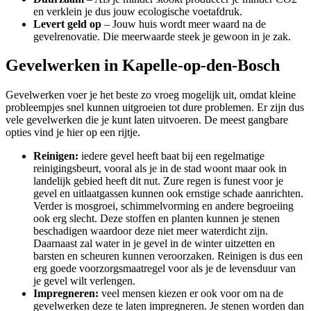
en verklein je dus jouw ecologische voetafdruk.
Levert geld op
– Jouw huis wordt meer waard na de
gevelrenovatie. Die meerwaarde steek je gewoon in je zak.
Gevelwerken in Kapelle-op-den-Bosch
Gevelwerken voer je het beste zo vroeg mogelijk uit, omdat kleine
probleempjes snel kunnen uitgroeien tot dure problemen. Er zijn dus
vele gevelwerken die je kunt laten uitvoeren. De meest gangbare
opties vind je hier op een rijtje.
Reinigen:
iedere gevel heeft baat bij een regelmatige
reinigingsbeurt, vooral als je in de stad woont maar ook in
landelijk gebied heeft dit nut. Zure regen is funest voor je
gevel en uitlaatgassen kunnen ook ernstige schade aanrichten.
Verder is mosgroei, schimmelvorming en andere begroeiing
ook erg slecht. Deze stoffen en planten kunnen je stenen
beschadigen waardoor deze niet meer waterdicht zijn.
Daarnaast zal water in je gevel in de winter uitzetten en
barsten en scheuren kunnen veroorzaken. Reinigen is dus een
erg goede voorzorgsmaatregel voor als je de levensduur van
je gevel wilt verlengen.
Impregneren:
veel mensen kiezen er ook voor om na de
gevelwerken deze te laten impregneren. Je stenen worden dan