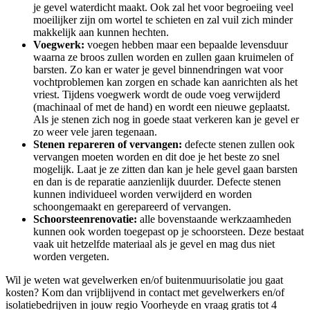
je gevel waterdicht maakt. Ook zal het voor begroeiing veel
moeilijker zijn om wortel te schieten en zal vuil zich minder
makkelijk aan kunnen hechten.
Voegwerk:
voegen hebben maar een bepaalde levensduur
waarna ze broos zullen worden en zullen gaan kruimelen of
barsten. Zo kan er water je gevel binnendringen wat voor
vochtproblemen kan zorgen en schade kan aanrichten als het
vriest. Tijdens voegwerk wordt de oude voeg verwijderd
(machinaal of met de hand) en wordt een nieuwe geplaatst.
Als je stenen zich nog in goede staat verkeren kan je gevel er
zo weer vele jaren tegenaan.
Stenen repareren of vervangen:
defecte stenen zullen ook
vervangen moeten worden en dit doe je het beste zo snel
mogelijk. Laat je ze zitten dan kan je hele gevel gaan barsten
en dan is de reparatie aanzienlijk duurder. Defecte stenen
kunnen individueel worden verwijderd en worden
schoongemaakt en gerepareerd of vervangen.
Schoorsteenrenovatie:
alle bovenstaande werkzaamheden
kunnen ook worden toegepast op je schoorsteen. Deze bestaat
vaak uit hetzelfde materiaal als je gevel en mag dus niet
worden vergeten.
Wil je weten wat gevelwerken en/of buitenmuurisolatie jou gaat
kosten? Kom dan vrijblijvend in contact met gevelwerkers en/of
isolatiebedrijven in jouw regio Voorheyde en vraag gratis tot 4