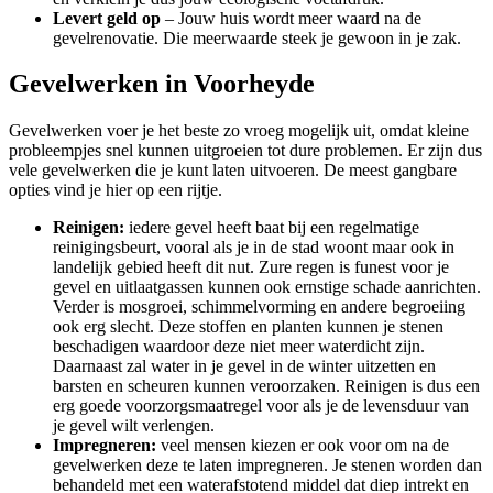
Levert geld op
– Jouw huis wordt meer waard na de
gevelrenovatie. Die meerwaarde steek je gewoon in je zak.
Gevelwerken in Voorheyde
Gevelwerken voer je het beste zo vroeg mogelijk uit, omdat kleine
probleempjes snel kunnen uitgroeien tot dure problemen. Er zijn dus
vele gevelwerken die je kunt laten uitvoeren. De meest gangbare
opties vind je hier op een rijtje.
Reinigen:
iedere gevel heeft baat bij een regelmatige
reinigingsbeurt, vooral als je in de stad woont maar ook in
landelijk gebied heeft dit nut. Zure regen is funest voor je
gevel en uitlaatgassen kunnen ook ernstige schade aanrichten.
Verder is mosgroei, schimmelvorming en andere begroeiing
ook erg slecht. Deze stoffen en planten kunnen je stenen
beschadigen waardoor deze niet meer waterdicht zijn.
Daarnaast zal water in je gevel in de winter uitzetten en
barsten en scheuren kunnen veroorzaken. Reinigen is dus een
erg goede voorzorgsmaatregel voor als je de levensduur van
je gevel wilt verlengen.
Impregneren:
veel mensen kiezen er ook voor om na de
gevelwerken deze te laten impregneren. Je stenen worden dan
behandeld met een waterafstotend middel dat diep intrekt en