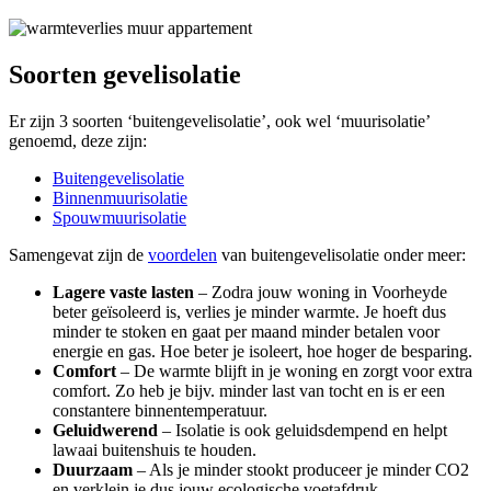
Soorten gevelisolatie
Er zijn 3 soorten ‘buitengevelisolatie’, ook wel ‘muurisolatie’
genoemd, deze zijn:
Buitengevelisolatie
Binnenmuurisolatie
Spouwmuurisolatie
Samengevat zijn de
voordelen
van buitengevelisolatie onder meer:
Lagere vaste lasten
– Zodra jouw woning in Voorheyde
beter geïsoleerd is, verlies je minder warmte. Je hoeft dus
minder te stoken en gaat per maand minder betalen voor
energie en gas. Hoe beter je isoleert, hoe hoger de besparing.
Comfort
– De warmte blijft in je woning en zorgt voor extra
comfort. Zo heb je bijv. minder last van tocht en is er een
constantere binnentemperatuur.
Geluidwerend
– Isolatie is ook geluidsdempend en helpt
lawaai buitenshuis te houden.
Duurzaam
– Als je minder stookt produceer je minder CO2
en verklein je dus jouw ecologische voetafdruk.