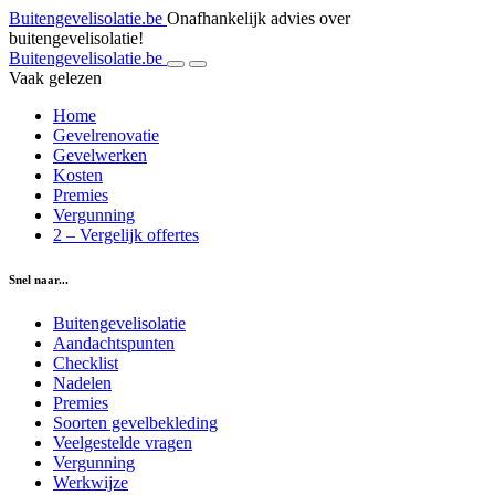
Buitengevelisolatie.be
Onafhankelijk advies over
buitengevelisolatie!
Buitengevelisolatie.be
Vaak gelezen
Home
Gevelrenovatie
Gevelwerken
Kosten
Premies
Vergunning
2 – Vergelijk offertes
Snel naar...
Buitengevelisolatie
Aandachtspunten
Checklist
Nadelen
Premies
Soorten gevelbekleding
Veelgestelde vragen
Vergunning
Werkwijze